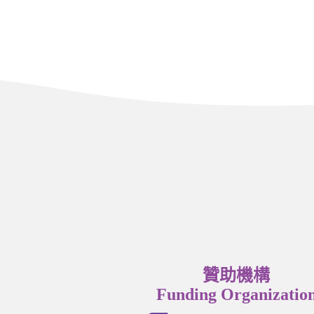
贊助機構
Funding Organizatio