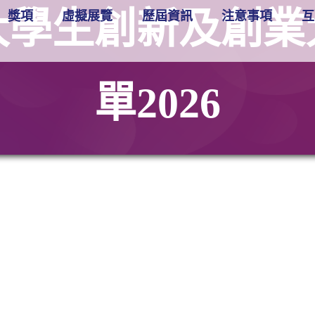
大學生創新及創業大
獎項
虛擬展覽
歷屆資訊
注意事項
互
單2026