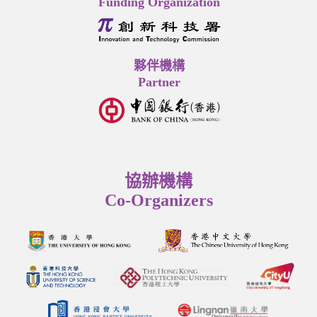
Funding Organization
夥伴機構
Partner
協辦機構
Co-Organizers