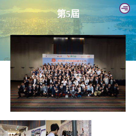
Skip
第5屆
to
content