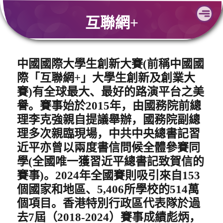
Skip
互聯網+
to
content
中國國際大學生創新大賽
(
前稱中國國
際「互聯網
+
」大學生創新及創業大
賽
)
有全球最大、最好的路演平台之美
譽。賽事始於
2015
年，由國務院前總
理李克強親自提議舉辦，國務院副總
理多次親臨現場，中共中央總書記習
近平亦曾以兩度書信問候全體參賽同
學
(
全國唯一獲習近平總書記致賀信的
賽事
)
。
2024
年全國賽則吸引來自
153
個國家和地區、
5,406
所學校的514
萬
個項目。香港特別行政區代表隊於過
去7屆（
2018-2024
）賽事成績彪炳，