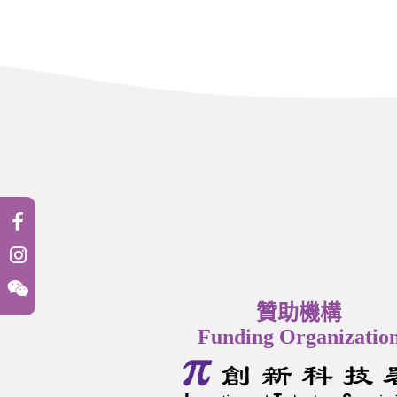
贊助機構
Funding Organizatio