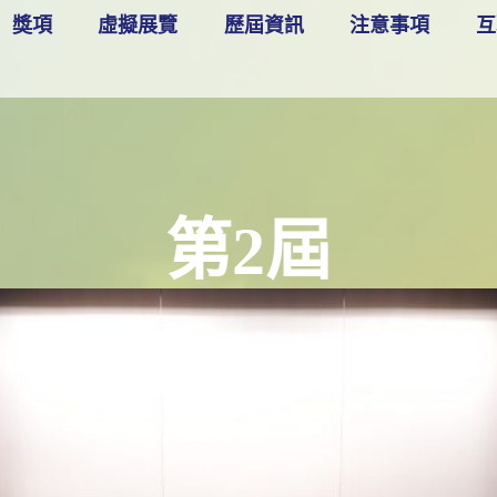
獎項
虛擬展覽
歷屆資訊
注意事項
互
第2屆