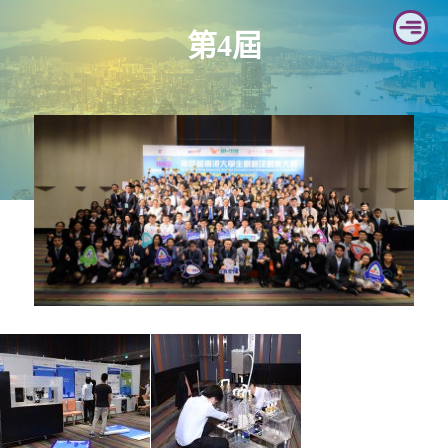
Skip
第4屆
to
content