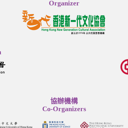
Organizer
n
協辦機構
Co-Organizers