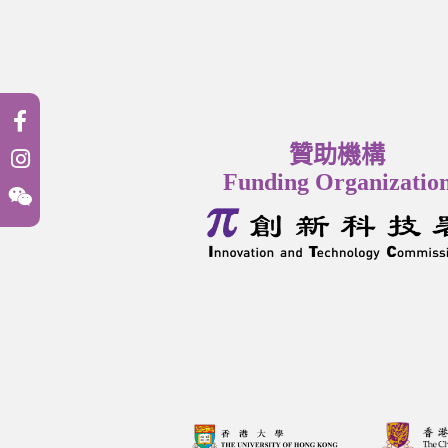
贊助機構
Funding Organizatio