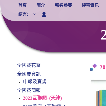
Skip
首頁
簡介
報名參賽
評審資訊
to
語言:
content
全國賽花絮
2
全國賽資訊
申報及賽規
全國賽簡報
2023互聯網+(天津)