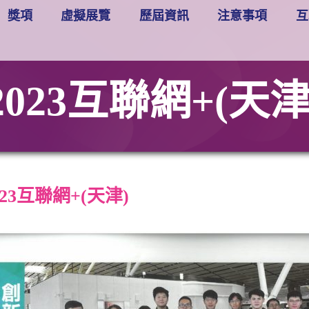
獎項
虛擬展覽
歷屆資訊
注意事項
互
2023互聯網+(天津
023互聯網+(天津)