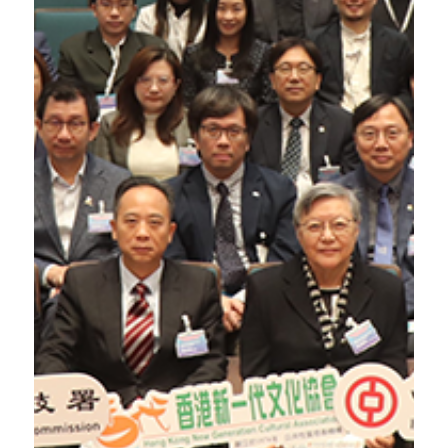
中國銀行
獲夥伴機構
香港新一代文化協會
今年，
40
大專院校、超過
7間
全力支持，帶領來自
(香港)
的創新創業大
全國最權威
三項
項目團隊，參加
個
分別
全國賽
。
賽暨發明展
國際
一帶一路
三項
賽及
「第十九
、
「中國國際大學生創新大賽2025」
是
屆『挑戰杯』全國大學生課外學術科技作品競
「第十一屆全國青年科普創新實驗暨作品
及
賽」
賽暨發明
國際
的
首次參加
香港代表隊
，而
大賽」
「新加坡-國際發明展暨發明競賽
包括：
展
「印尼發明家日-世界發明科學展
、
2025」
香港
。
「韓國-首爾國際發明展2025」
及
2025」
，
54獎項
在上述賽事中成績驕人，共奪得
代表隊
逾千萬參
全國賽
於
首度
，包括
歷史紀錄
創下多項
全球
贏得「
國際賽
於
首度
，
三甲
賽者中躋身全國
」的榮譽，為香港爭光！為隆重其事，讓
總冠軍
社會各界和大眾傳媒加深了解香港青年在多項全