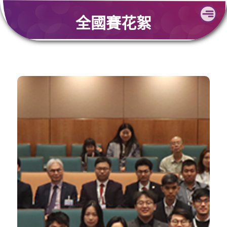
Skip
全國賽花絮
to
content
全國及國際大學生創新創業大賽
2025 香港區頒獎典禮
一直獲特區政
香港新一代文化協會
自2015年起，
府創新科技署支持，推行青年及大學生創新創業
全港規模最大、最
辦
主
獨家
計劃，內容包括每年
獨家組
，
香港大學生創新及創業大賽
具代表性的
創新
的
權威
最
全國
參加
香港特別行政區代表隊
織
。
一帶一路國際賽暨發明展
以及
創業大賽