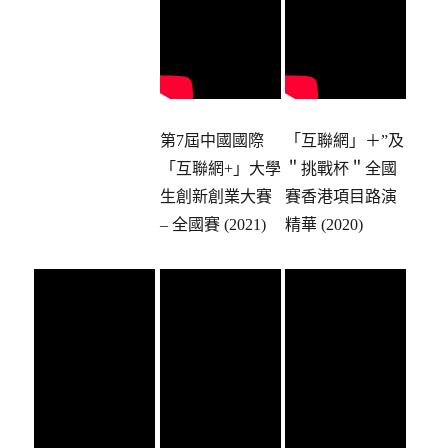
第7屆中國國際
「互聯網」＋”及
「互聯網+」大學
＂挑戰杯＂全國
生創新創業大賽
賽香港項目路演
– 全國賽 (2021)
精華 (2020)