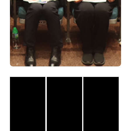
國賽及國際賽取得的成就，嘉許表現出色之團
隊，本會於12月13日上午假銅鑼灣奧運大樓賽馬
「全國及國際大學生創新創業大
會演講廳舉行了
。
賽2025 香港區頒獎典禮」
https://www.facebook.com/media/set/?
更多花絮:
set=a.1273944144767567&type=3&locale=zh_HK