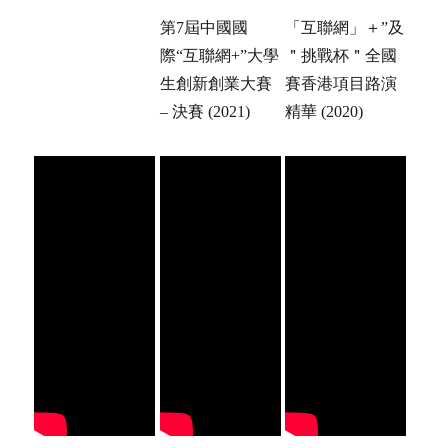
第7屆中國國
「互聯網」＋”及
際“互聯網+”大學
＂挑戰杯＂全國
生創新創業大賽
賽香港項目路演
– 決賽 (2021)
精華 (2020)