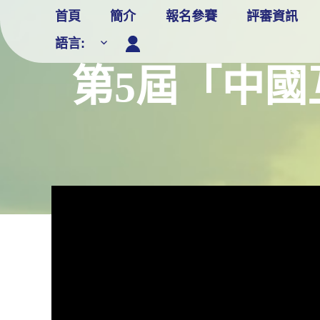
Skip
首頁
簡介
報名參賽
評審資訊
to
語言:
content
第5屆「中國