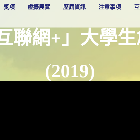
獎項
虛擬展覽
歷屆資訊
注意事項
互
互聯網+」大學
(2019)