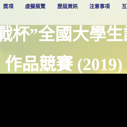
獎項
虛擬展覽
歷屆資訊
注意事項
互
戰杯”全國大學
作品競賽 (2019)