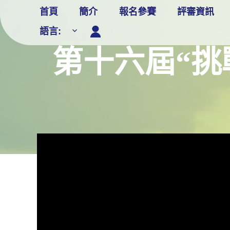
Skip
首頁
簡介
報名參賽
評審資訊
to
語言:
content
第十六屆“挑