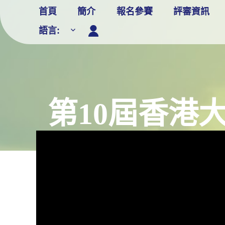
Skip
首頁
簡介
報名參賽
評審資訊
to
語言:
content
第10屆香港大