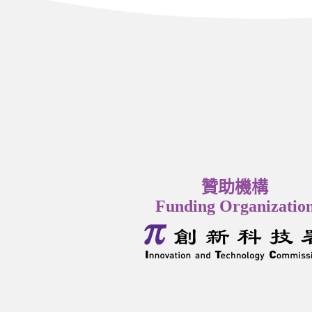
贊助機構
Funding Organizatio