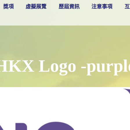
獎項
虛擬展覽
歷屆資訊
注意事項
互
HKX Logo -purpl