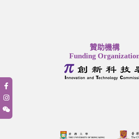
贊助機構
Funding Organizatio