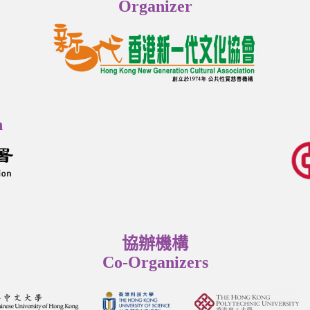
Organizer
n
協辦機構
Co-Organizers