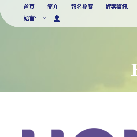
Skip
首頁
簡介
報名參賽
評審資訊
to
語言:
content