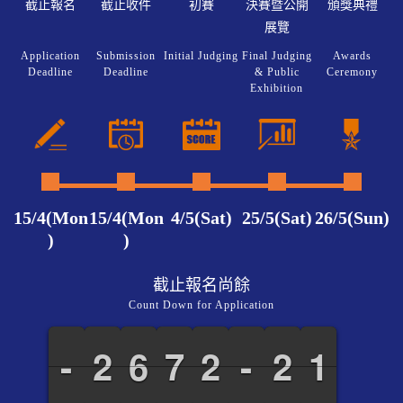
截止報名
截止收件
初賽
決賽暨公開
頒獎典禮
展覽
Application
Submission
Initial Judging
Final Judging
Awards
Deadline
Deadline
& Public
Ceremony
Exhibition
15/4(Mon
15/4(Mon
4/5(Sat)
25/5(Sat)
26/5(Sun)
)
)
截止報名尚餘
Count Down for Application
-
-
-
-
1
1
2
2
5
5
6
6
6
6
7
7
1
1
2
2
-
-
-
-
1
1
2
2
1
1
1
1