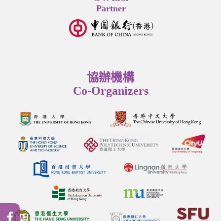
Partner
協辦機構
Co-Organizers