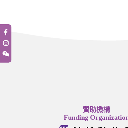
贊助機構
Funding Organizatio