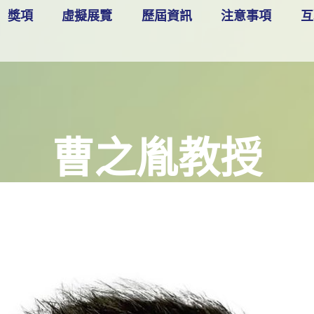
獎項
虛擬展覽
歷屆資訊
注意事項
互
曹之胤教授