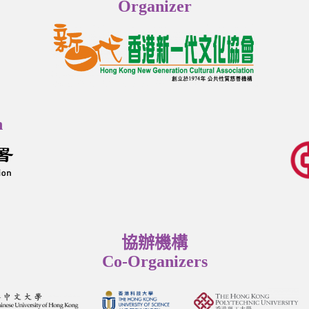
Organizer
n
協辦機構
Co-Organizers