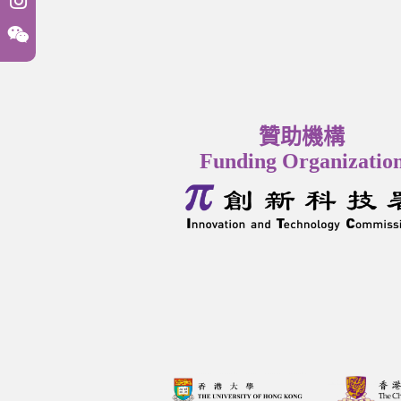
贊助機構
Funding Organizatio