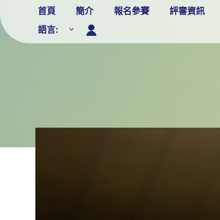
Skip
首頁
簡介
報名參賽
評審資訊
to
語言:
content