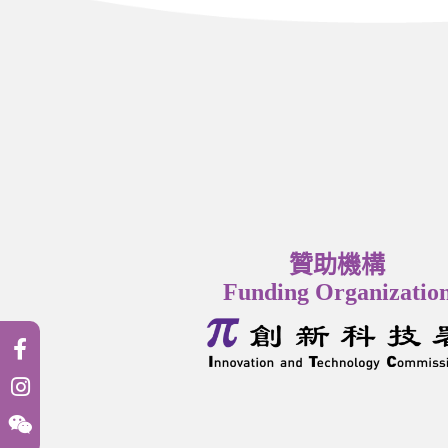
贊助機構
Funding Organizatio