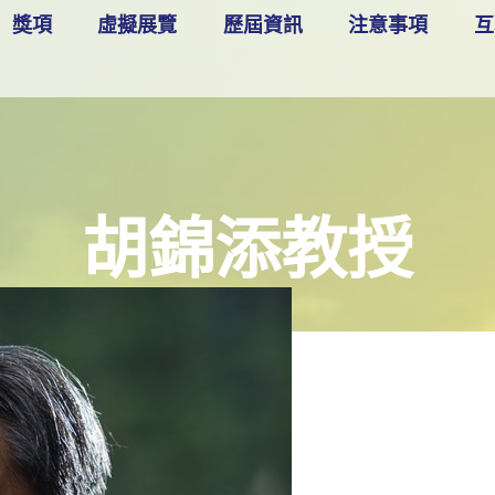
獎項
虛擬展覽
歷屆資訊
注意事項
互
胡錦添教授