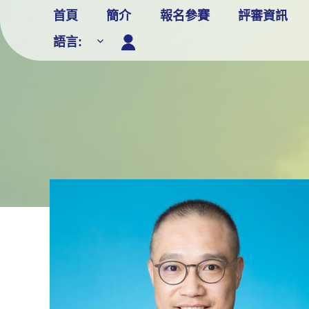
Skip
首頁
簡介
報名參賽
評審資訊
to
語言:
content