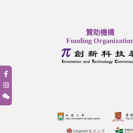
贊助機構
Funding Organizatio