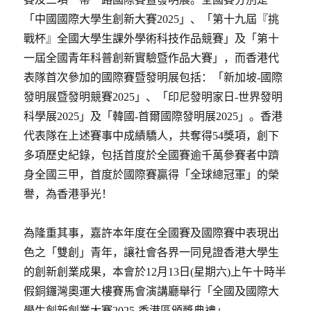
「中國國際大學生創新大賽2025」、「第十九屆『挑
戰杯』全國大學生課外學術科技作品競賽」及「第十
一屆全國青年科普創新實驗暨作品大賽」，而香港代
表隊首次參加的國際賽暨發明展包括：「新加坡-國際
發明展暨發明競賽2025」、「印尼發明家日-世界發明
科學展2025」及「韓國-首爾國際發明展2025」。香港
代表隊在上述賽事中成績驕人，共奪得54獎項，創下
多項歷史紀錄，包括首度於全國賽逾千萬參賽者中躋
身全國三甲，首度於國際賽贏得「全球總冠軍」的榮
譽，為香港爭光！
為隆重其事，嘉許本年度在全國賽及國際賽中表現出
色之「雙創」青年，讓社會各界一同見證香港大學生
的創新創業成果，本會於12月13日(星期六)上午十時半
假銅鑼灣奧運大樓賽馬會演講廳舉行「全國及國際大
學生創新創業大賽2025-香港區頒獎典禮」。