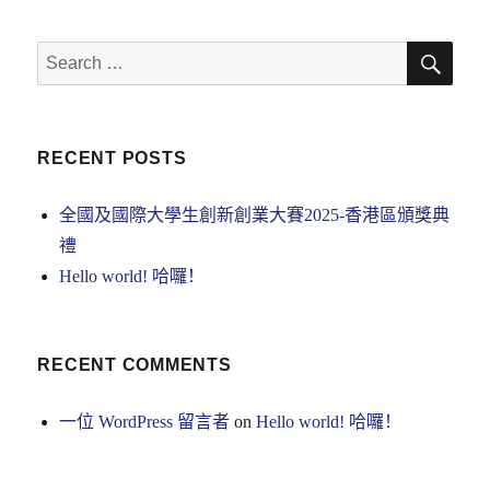
創
新
SE
Search
創
for:
業
大
賽
2025-
RECENT POSTS
香
港
全國及國際大學生創新創業大賽2025-香港區頒獎典
區
禮
頒
獎
Hello world! 哈囉！
典
禮
RECENT COMMENTS
一位 WordPress 留言者
on
Hello world! 哈囉！