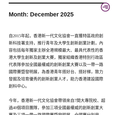
Skip
to
Month: December 2025
content
自2015年起，香港新一代文化協會一直獲特區政府創
新科技署支持，推行青年及大學生創新創業計劃，內
容包括每年獨家主辦全港規模最大、最具代表性的香
港大學生創新及創業大賽，獨家組織香港特別行政區
代表隊參加全國最權威的創新創業大賽以及一帶一路
國際賽暨發明展，為香港青年搭好台、搭好梯，致力
發掘及培育優秀的創新創業人才，助力香港建設國際
創科中心。
今年，香港新一代文化協會帶領來自7間大專院校、超
過40個項目團隊，參加三項全國最權威的創新創業大
賽及三項一帶一路國際賽暨發明展。全國賽分別是