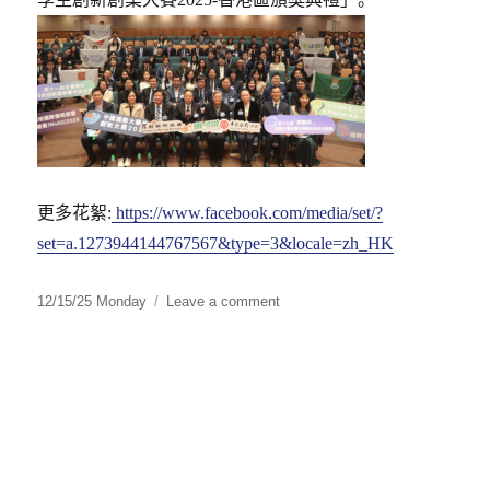
更多花絮:
https://www.facebook.com/media/set/?
set=a.1273944144767567&type=3&locale=zh_HK
Posted
12/15/25 Monday
Leave a comment
on
on
全
國
及
國
際
大
學
生