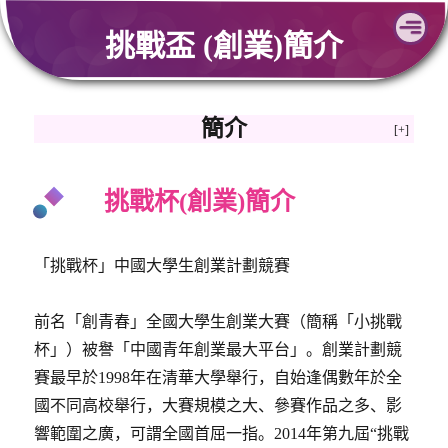
Skip
挑戰盃 (創業)簡介
to
content
簡介
挑戰杯(創業)簡介
「挑戰杯」中國大學生創業計劃競賽
前名「創青春」全國大學生創業大賽（簡稱「小挑戰
杯」）被譽「中國青年創業最大平台」。創業計劃競
賽最早於1998年在清華大學舉行，自始逢偶數年於全
國不同高校舉行，大賽規模之大、參賽作品之多、影
響範圍之廣，可謂全國首屈一指。2014年第九屆“挑戰