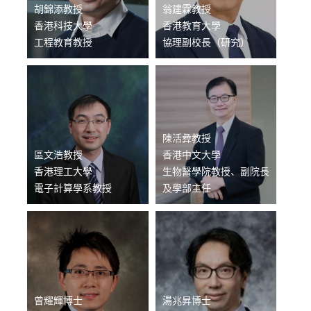
胡錦添教授
翁建霖教授
香港科技大學
香港教育大學
工程教育教授
協理副校長（研究）
陳活彜教授
區文浩教授
香港中文大學
香港理工大學
生物醫學院教授、副院長
電子計算學系教授
及學部主任
曾耀輝博士
湯兆昇博士