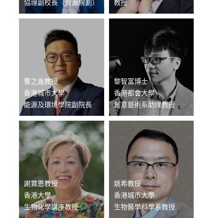
協理副校長（資源規劃）
教授
曹之胤教授
黎智富博士
香港城市大學
香港都會大學
能源及環境學院副院長
創意藝術系助理教授
謝賞恩教授
姚希教挼
香港大學
香港城市大學
生物化學講座教授
生物醫學科學系教授