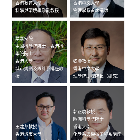
香港教育大學
香港中文大學
科學與環境學系副教授
物理學系首席講師
葉嘉安院士
中國科學院院士、香港科
學院院士
香港大學
魏濤教授
城市規劃及設計系講座教
香港中文大學
授
理學院助埋院長（研究）
郭正曉教授
歐洲科學院院士
王建邦教授
香港大學
香港城市大學
化學系與機械工程系講座