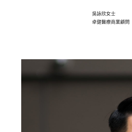
吳詠欣女士
卓健醫療商業顧問