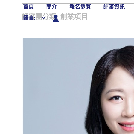
Skip
首頁
簡介
報名參賽
評審資訊
to
評審團分類: 創業項目
語言:
content